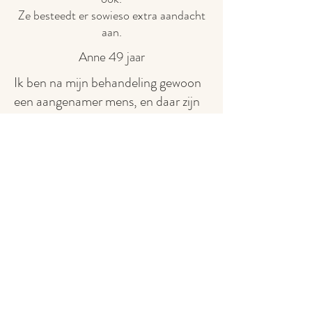
Ze besteedt er sowieso extra aandacht
aan.
Anne 49 jaar
Ik ben na mijn behandeling gewoon
een aangenamer mens, en daar zijn
mijn gezinsleden
dan weer blij om.
Delphine 53 jaar
Na mijn cranio behandeling woog alles
veel lichter en leken mijn plannen ook
makkelijker realiseerbaar.
Peter 58 jaar